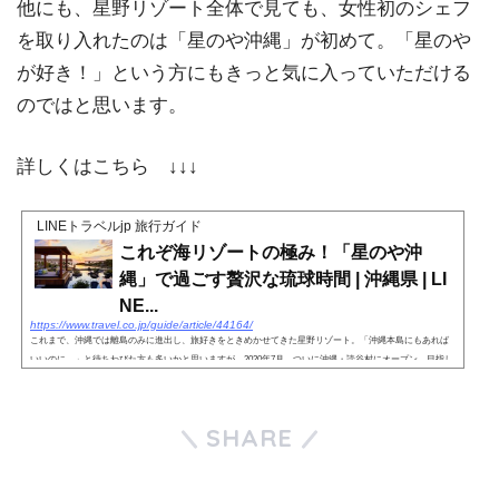
他にも、星野リゾート全体で見ても、女性初のシェフ
を取り入れたのは「星のや沖縄」が初めて。「星のや
が好き！」という方にもきっと気に入っていただける
のではと思います。
詳しくはこちら ↓↓↓
LINEトラベルjp 旅行ガイド
これぞ海リゾートの極み！「星のや沖
縄」で過ごす贅沢な琉球時間 | 沖縄県 | LI
NE...
https://www.travel.co.jp/guide/article/44164/
これまで、沖縄では離島のみに進出し、旅好きをときめかせてきた星野リゾート。「沖縄本島にもあれば
いいのに…」と待ちわびた方も多いかと思いますが、2020年7月、ついに沖縄・読谷村にオープン。目指し
ているのは、ゴージャスなだけではなく、美ら海に癒されながら...
SHARE