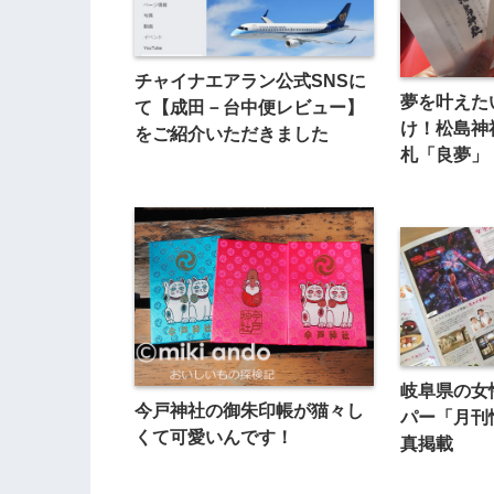
チャイナエアラン公式SNSに
夢を叶えた
て【成田－台中便レビュー】
け！松島神
をご紹介いただきました
札「良夢」
岐阜県の女
今戸神社の御朱印帳が猫々し
パー「月刊
くて可愛いんです！
真掲載