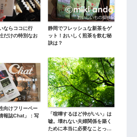
いならココに行
静岡でフレッシュな新茶をゲ
社だけの特別なお
ット！おいしく煎茶を飲む秘
訣は？
性向けフリーペー
「喧嘩するほど仲がいい」は
情報誌Chat」：写
嘘。壊れない夫婦関係を築く
ために本当に必要なことっ
て？