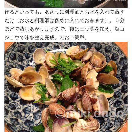
作るといっても、あさりに料理酒とお水を入れて蒸す
だけ（お水と料理酒は多めに入れておきます）。５分
ほどで蒸しあがりますので、後は三つ葉を加え、塩コ
ショウで味を整え完成。わお！簡単。