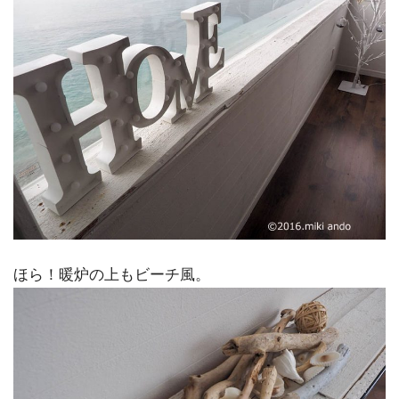
ほら！暖炉の上もビーチ風。