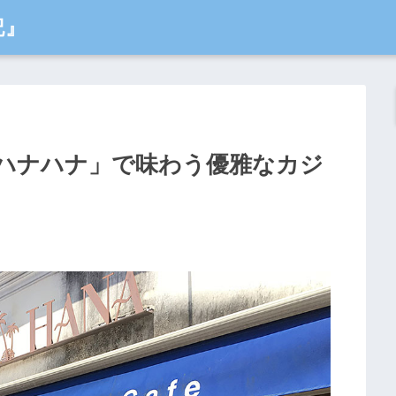
記』
ハナハナ」で味わう優雅なカジ