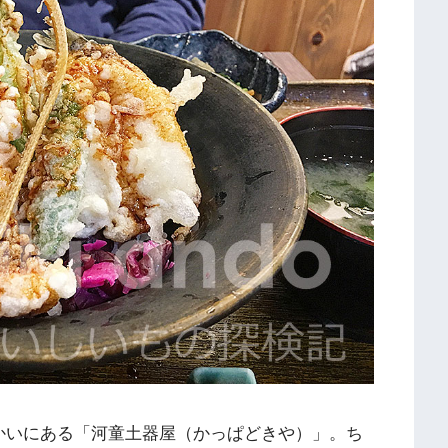
かいにある「河童土器屋（かっぱどきや）」。ち