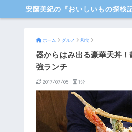
安藤美紀の『おいしいもの探検
ホーム
グルメ
和食
器からはみ出る豪華天丼！
強ランチ
2017/07/05
1分