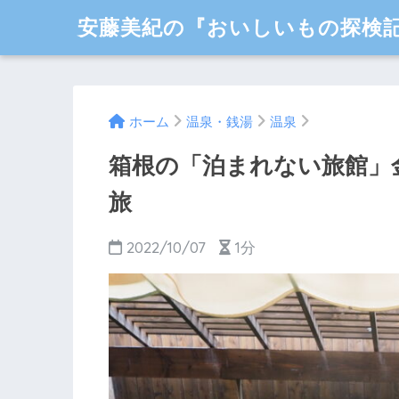
安藤美紀の『おいしいもの探検
ホーム
温泉・銭湯
温泉
箱根の「泊まれない旅館」
旅
2022/10/07
1分