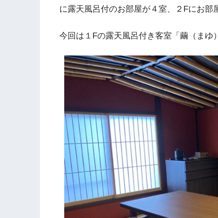
に露天風呂付のお部屋が４室、２Fにお部
今回は１Fの露天風呂付き客室「繭（まゆ