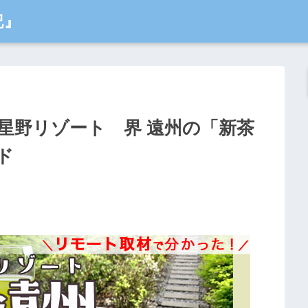
記』
星野リゾート 界 遠州の「新茶
ド