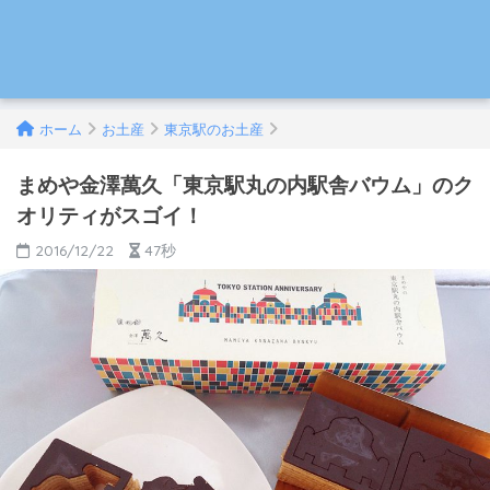
ホーム
お土産
東京駅のお土産
まめや金澤萬久「東京駅丸の内駅舎バウム」のク
オリティがスゴイ！
2016/12/22
47秒