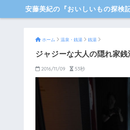
安藤美紀の『おいしいもの探検
ホーム
温泉・銭湯
銭湯
ジャジーな大人の隠れ家銭
2016/11/09
53秒