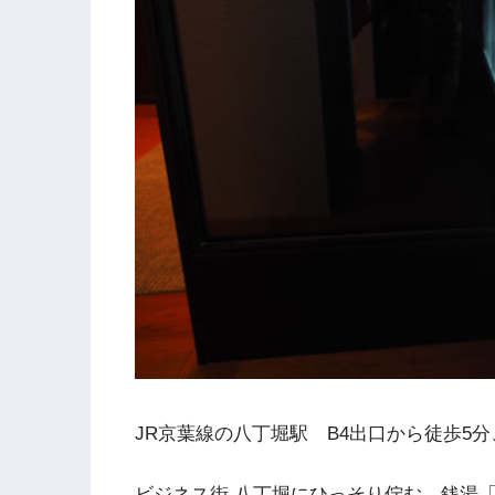
JR京葉線の八丁堀駅 B4出口から徒歩5分
ビジネス街 八丁堀にひっそり佇む、銭湯