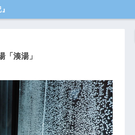
記』
湯「湊湯」